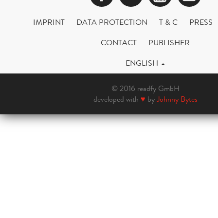
IMPRINT
DATA PROTECTION
T & C
PRESS
CONTACT
PUBLISHER
ENGLISH
© 2016 readfy GmbH
developed with
♥
by
Johnny Bytes