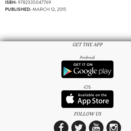
ISBN:
9782335047769
PUBLISHED:
MARCH 12, 2015
GET THE APP
Android
iOS
FOLLOW US
Facebook
Twitter
YouTub
Ins