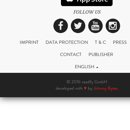
FOLLOW US
Facebook
Twitter
YouTub
Ins
IMPRINT
DATA PROTECTION
T & C
PRESS
CONTACT
PUBLISHER
ENGLISH
© 2016 readfy GmbH
developed with
♥
by
Johnny Bytes