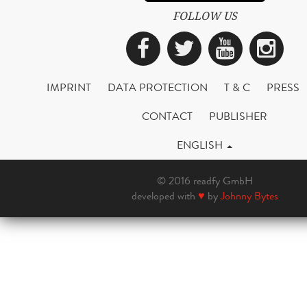
FOLLOW US
Facebook
Twitter
YouTub
Ins
IMPRINT
DATA PROTECTION
T & C
PRESS
CONTACT
PUBLISHER
ENGLISH
© 2016 readfy GmbH
developed with
♥
by
Johnny Bytes