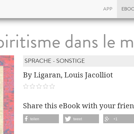
APP
EBO
piritisme dans le 
SPRACHE - SONSTIGE
By Ligaran, Louis Jacolliot
Share this eBook with your frien
teilen
tweet
+1