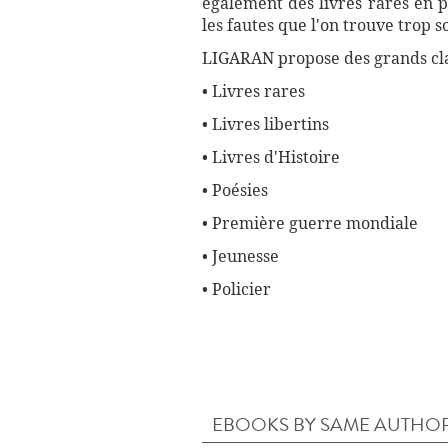
également des livres rares en p
les fautes que l'on trouve trop 
LIGARAN propose des grands cla
• Livres rares
• Livres libertins
• Livres d'Histoire
• Poésies
• Première guerre mondiale
• Jeunesse
• Policier
EBOOKS BY SAME AUTHO