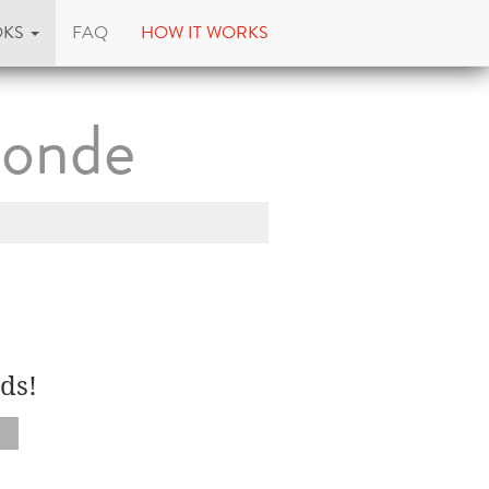
OKS
FAQ
HOW IT WORKS
monde
ds!