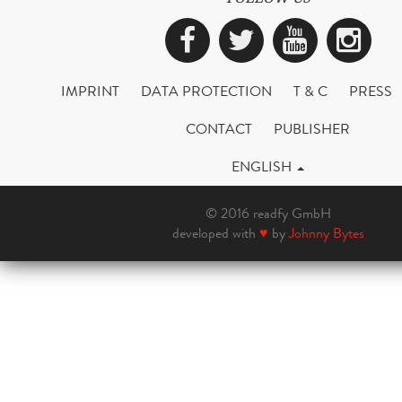
Facebook
Twitter
YouTub
Ins
IMPRINT
DATA PROTECTION
T & C
PRESS
CONTACT
PUBLISHER
ENGLISH
© 2016 readfy GmbH
developed with
♥
by
Johnny Bytes