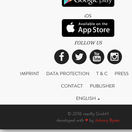
iOS
FOLLOW US
Facebook
Twitter
YouTub
Ins
IMPRINT
DATA PROTECTION
T & C
PRESS
CONTACT
PUBLISHER
ENGLISH
© 2016 readfy GmbH
developed with
♥
by
Johnny Bytes