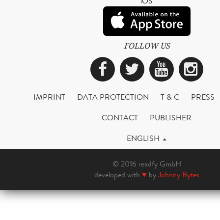
iOS
FOLLOW US
Facebook
Twitter
YouTub
Ins
IMPRINT
DATA PROTECTION
T & C
PRESS
CONTACT
PUBLISHER
ENGLISH
© 2016 readfy GmbH
developed with
♥
by
Johnny Bytes