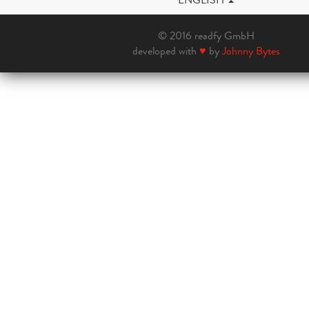
© 2016 readfy GmbH
developed with
♥
by
Johnny Bytes