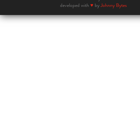
developed with
♥
by
Johnny Bytes