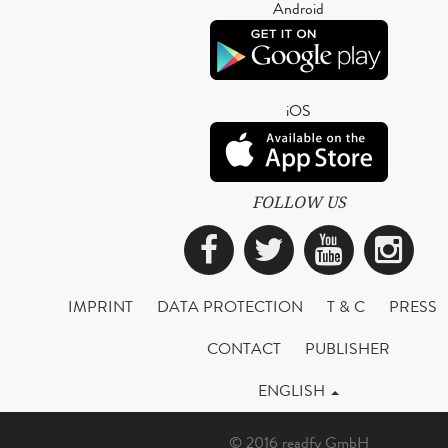
Android
iOS
FOLLOW US
Facebook
Twitter
YouTub
Ins
IMPRINT
DATA PROTECTION
T & C
PRESS
CONTACT
PUBLISHER
ENGLISH
© 2016 readfy GmbH