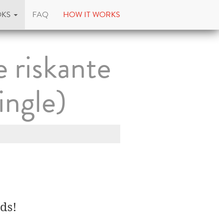
OKS
FAQ
HOW IT WORKS
 riskante
ngle)
ds!