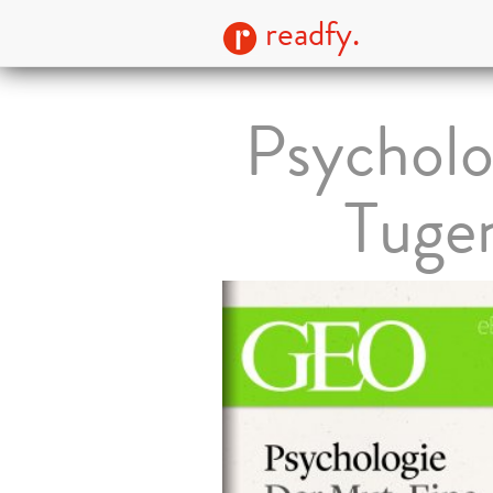
readfy.
Psycholo
Tuge