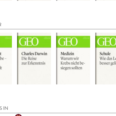
R
S IN