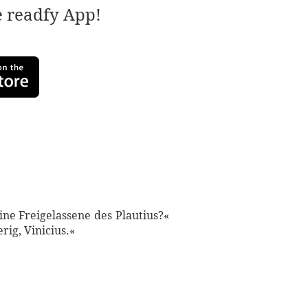
e readfy App!
Eine Freigelassene des Plautius?«
rig, Vinicius.«