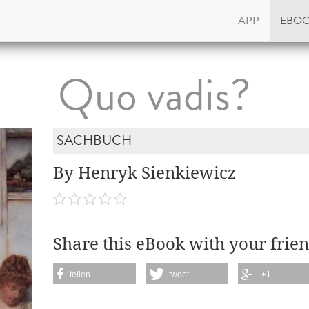
APP
EBO
Quo vadis?
SACHBUCH
By Henryk Sienkiewicz
Share this eBook with your frien
teilen
tweet
+1