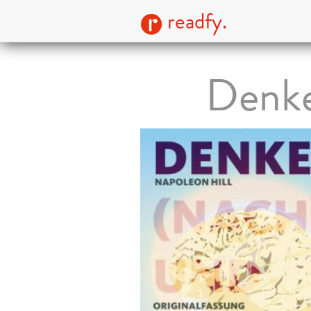
readfy.
Denke