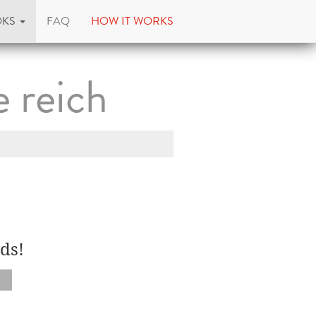
OKS
FAQ
HOW IT WORKS
 reich
ds!