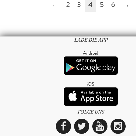
←
2
3
4
5
6
→
LADE DIE APP
Android
iOS
FOLGE UNS
Facebook
Twitter
YouTub
Ins