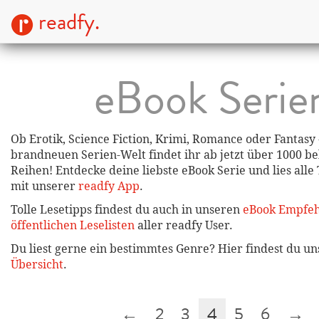
readfy.
eBook Serie
Ob Erotik, Science Fiction, Krimi, Romance oder Fantasy 
brandneuen Serien-Welt findet ihr ab jetzt über 1000 be
Reihen! Entdecke deine liebste eBook Serie und lies alle 
mit unserer
readfy App
.
Tolle Lesetipps findest du auch in unseren
eBook Empfe
öffentlichen Leselisten
aller readfy User.
Du liest gerne ein bestimmtes Genre? Hier findest du u
Übersicht
.
←
2
3
4
5
6
→