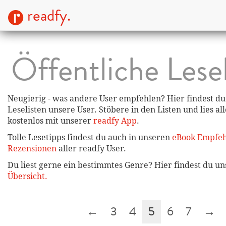
readfy.
Öffentliche Lese
Neugierig - was andere User empfehlen? Hier findest du 
Leselisten unsere User. Stöbere in den Listen und lies al
kostenlos mit unserer
readfy App
.
Tolle Lesetipps findest du auch in unseren
eBook Empfe
Rezensionen
aller readfy User.
Du liest gerne ein bestimmtes Genre? Hier findest du u
Übersicht.
←
3
4
5
6
7
→