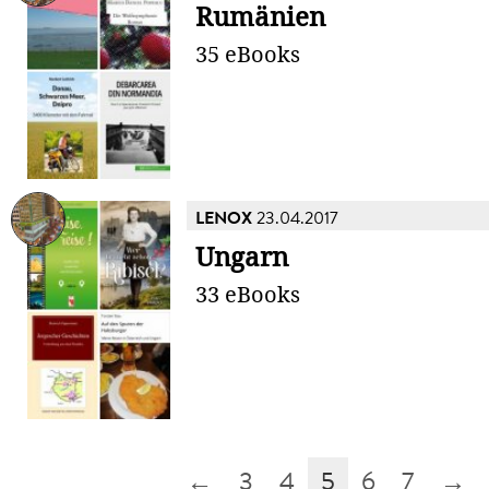
Rumänien
35 eBooks
LENOX
23.04.2017
Ungarn
33 eBooks
←
3
4
5
6
7
→