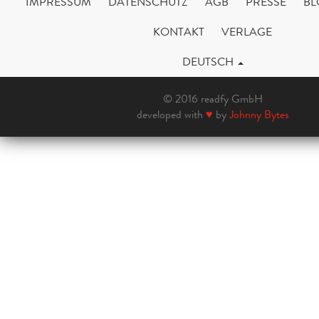
IMPRESSUM
DATENSCHUTZ
AGB
PRESSE
BL
KONTAKT
VERLAGE
DEUTSCH
© 2016 readfy GmbH
developed with
♥
by
Johnny Bytes