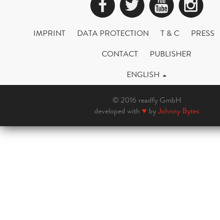
Facebook
Twitter
YouTub
Ins
IMPRINT
DATA PROTECTION
T & C
PRESS
CONTACT
PUBLISHER
ENGLISH
© 2016 readfy GmbH
developed with
♥
by
Johnny Bytes