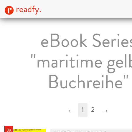
readfy.
eBook Serie
"maritime gel
Buchreihe"
←
1
2
→
39.