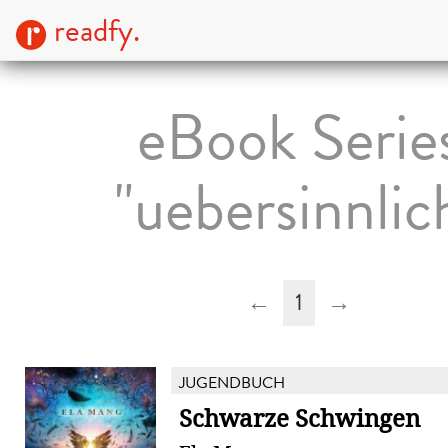
readfy.
eBook Serie
"uebersinnlic
←
1
→
JUGENDBUCH
Schwarze Schwingen