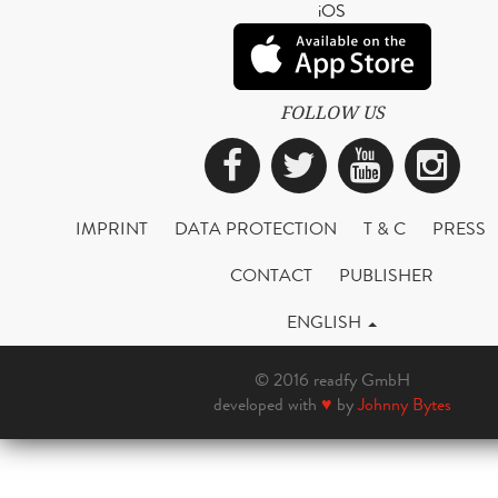
iOS
FOLLOW US
Facebook
Twitter
YouTub
Ins
IMPRINT
DATA PROTECTION
T & C
PRESS
CONTACT
PUBLISHER
ENGLISH
© 2016 readfy GmbH
developed with
♥
by
Johnny Bytes