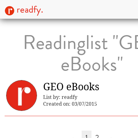
readfy.
Readinglist "
eBooks"
GEO eBooks
List by: readfy
Created on: 03/07/2015
←
1
2
→