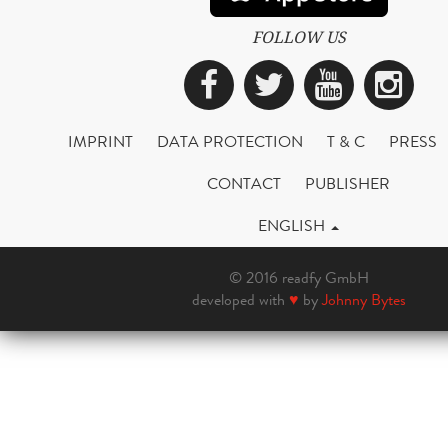
FOLLOW US
Facebook
Twitter
YouTub
Ins
IMPRINT
DATA PROTECTION
T & C
PRESS
CONTACT
PUBLISHER
ENGLISH
© 2016 readfy GmbH
developed with
♥
by
Johnny Bytes