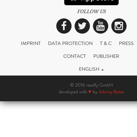
FOLLOW US
Facebook
Twitter
YouTub
Ins
IMPRINT
DATA PROTECTION
T & C
PRESS
CONTACT
PUBLISHER
ENGLISH
© 2016 readfy GmbH
developed with
♥
by
Johnny Bytes