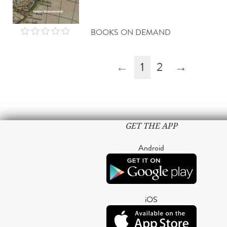
BOOKS ON DEMAND
←
1
2
→
GET THE APP
Android
iOS