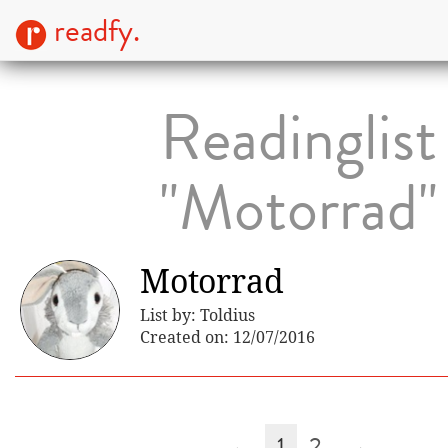
readfy.
Readinglist
"Motorrad"
Motorrad
List by: Toldius
Created on: 12/07/2016
←
1
2
→