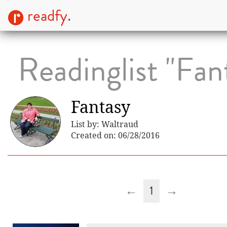
readfy.
Readinglist "Fan
Fantasy
List by: Waltraud
Created on: 06/28/2016
←
1
→