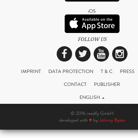
iOS
FOLLOW US
Facebook
Twitter
YouTub
Ins
IMPRINT
DATA PROTECTION
T & C
PRESS
CONTACT
PUBLISHER
ENGLISH
© 2016 readfy GmbH
developed with
♥
by
Johnny Bytes