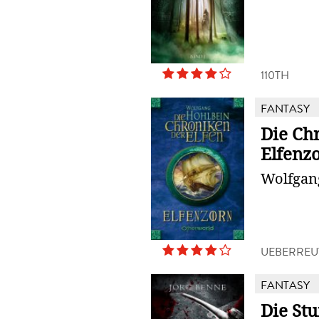
110TH
FANTASY
Die Chr
Elfenzo
Wolfgan
UEBERREU
FANTASY
Die St