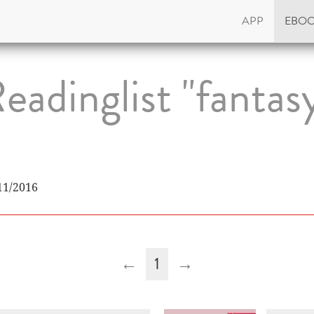
APP
EBO
eadinglist "fantas
11/2016
←
1
→