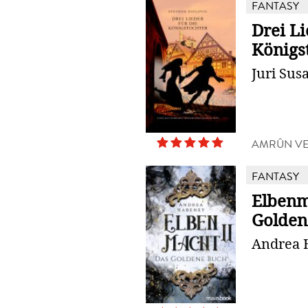
FANTASY
Drei Li
Königs
Juri Sus
AMRÛN V
FANTASY
Elbenm
Golden
Andrea 