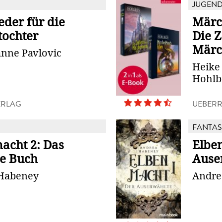
JUGEN
eder für die
Märc
tochter
Die 
Mär
anne Pavlovic
Heike
Hohlb
ERLAG
UEBERR
FANTAS
acht 2: Das
Elbe
e Buch
Ause
Habeney
Andre