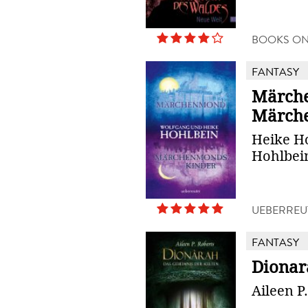
BOOKS O
FANTASY
Märch
Märch
Heike H
Hohlbei
UEBERREU
FANTASY
Dionar
Aileen P