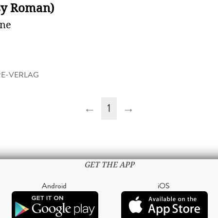
sy Roman)
nne
E-VERLAG
←
1
→
GET THE APP
Android
iOS