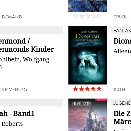
N DEMAND
EPUBLI
FANTAS
enmond /
Dion
enmonds Kinder
Aileen
ohlbein, Wolfgang
n
TER VERLAG
110TH
JUGEN
ah - Band1
Die 
Mär
. Roberts