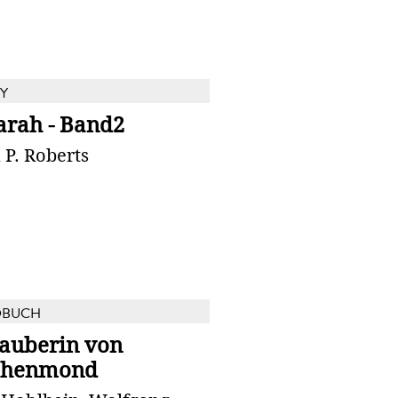
Y
arah - Band2
 P. Roberts
DBUCH
Zauberin von
chenmond