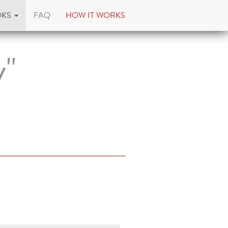
OKS
FAQ
HOW IT WORKS
y"