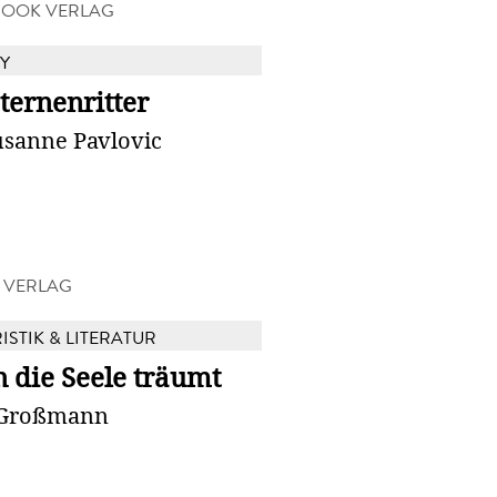
BOOK VERLAG
Y
ternenritter
usanne Pavlovic
 VERLAG
ISTIK & LITERATUR
 die Seele träumt
 Großmann