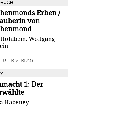
DBUCH
henmonds Erben /
Zauberin von
chenmond
 Hohlbein, Wolfgang
ein
EUTER VERLAG
Y
nmacht 1: Der
rwählte
a Habeney