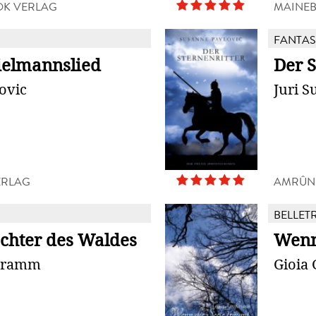
K VERLAG
MAINE
FANTAS
ielmannslied
Der S
lovic
Juri S
ERLAG
AMRÛN
BELLETR
chter des Waldes
Wenn
Bramm
Gioia