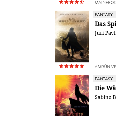
MAINEBOO
FANTASY
Das Sp
Juri Pav
AMRÛN V
FANTASY
Die Wä
Sabine 