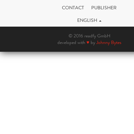
CONTACT
PUBLISHER
ENGLISH
© 2016 readfy GmbH
developed with
♥
by
Johnny Bytes