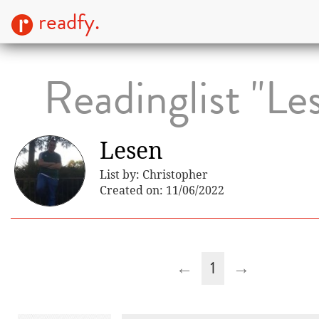
readfy.
Readinglist "Le
Lesen
List by: Christopher
Created on: 11/06/2022
←
1
→