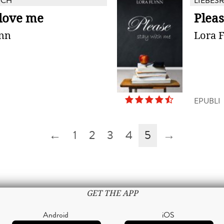
UCH
LIEBES
 love me
Pleas
ynn
Lora 
EPUBLI
←
1
2
3
4
5
→
GET THE APP
Android
iOS