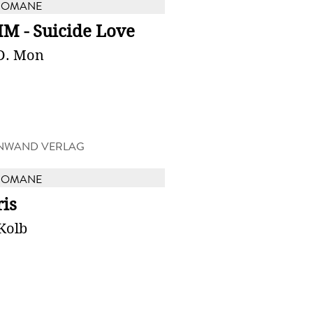
ROMANE
M - Suicide Love
D. Mon
NWAND VERLAG
ROMANE
is
Kolb