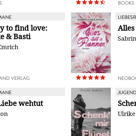
S
BOOKS
MANE
LIEBES
 to find love:
Alles
e & Basti
Sabri
Emrich
AND VERLAG
NEOBO
MANE
JUGEN
iebe wehtut
Schen
ton
Ulrik