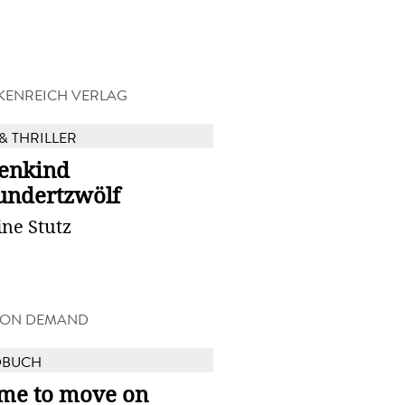
KENREICH VERLAG
& THRILLER
enkind
undertzwölf
ine Stutz
 ON DEMAND
DBUCH
time to move on