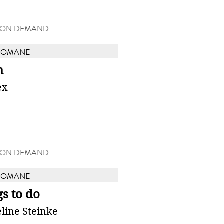
 ON DEMAND
ROMANE
h
ex
 ON DEMAND
ROMANE
s to do
line Steinke