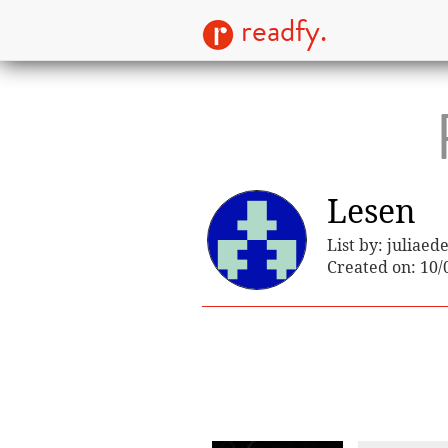
readfy.
Lesen
List by: juliae
Created on: 10/