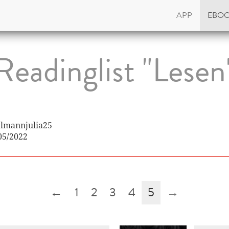
APP
EBO
Readinglist "Lesen
delmannjulia25
05/2022
←
1
2
3
4
5
→