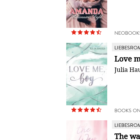
NEOBOOK
LIEBESRO
Love m
Julia Ha
BOOKS O
LIEBESRO
The wa