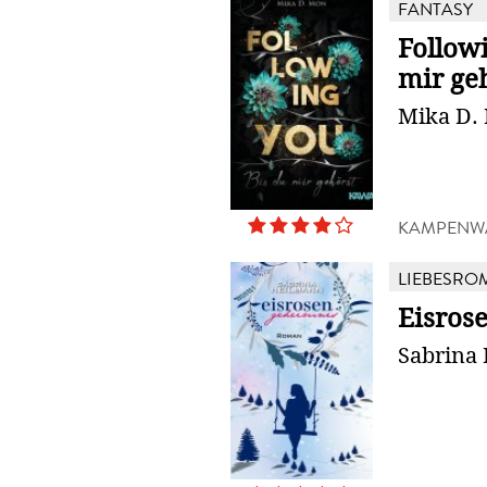
FANTASY
Followi
mir ge
Mika D.
KAMPENW
LIEBESRO
Eisros
Sabrina