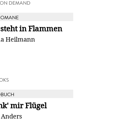
 ON DEMAND
ROMANE
 steht in Flammen
na Heilmann
OKS
DBUCH
k' mir Flügel
e Anders