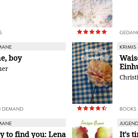
S
GEDAN
MANE
KRIMIS 
e, boy
Wais
Einh
uer
Christ
N DEMAND
BOOKS
MANE
JUGEN
y to find you: Lena
It's 