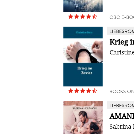
OBO E-BO
LIEBESRO
Krieg 
Christin
BOOKS O
LIEBESRO
AMAN
Sabrina