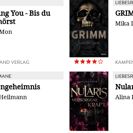
LIEBES
ng You - Bis du
GRIM
hörst
Mika 
 Mon
AND VERLAG
KAMPE
MANE
LIEBES
engeheimnis
Nular
 Heilmann
Alina 