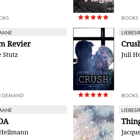
OKS
BOOKS
MANE
LIEBES
im Revier
Crus
e Stutz
Juli H
N DEMAND
BOOKS
MANE
LIEBES
DA
Thing
 Heilmann
Jacque