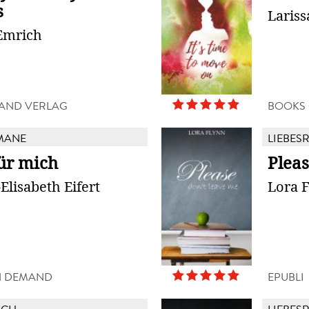
s
Laris
Emrich
AND VERLAG
BOOKS
MANE
LIEBES
ür mich
Pleas
Elisabeth Eifert
Lora 
N DEMAND
EPUBLI