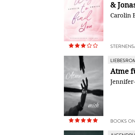
& Jona
Carolin 
STERNENS
LIEBESRO
Atme f
Jennifer-
BOOKS O