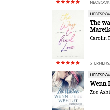
NEOBOOK
LIEBESRO
The way
Mareik
Carolin 
STERNENS
LIEBESRO
Wenn L
Zoe Ash