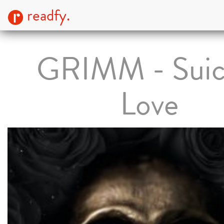
readfy.
GRIMM - Suic
Love