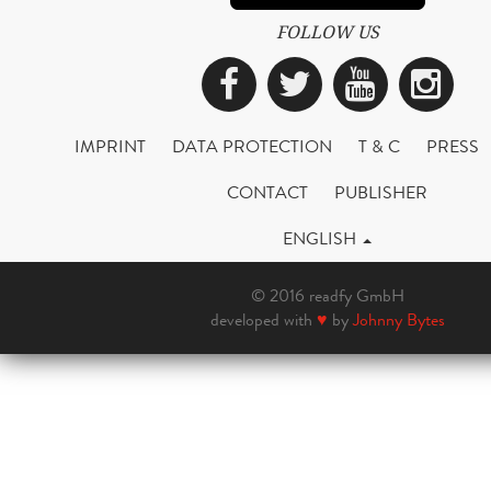
FOLLOW US
Facebook
Twitter
YouTub
Ins
IMPRINT
DATA PROTECTION
T & C
PRESS
CONTACT
PUBLISHER
ENGLISH
© 2016 readfy GmbH
developed with
♥
by
Johnny Bytes