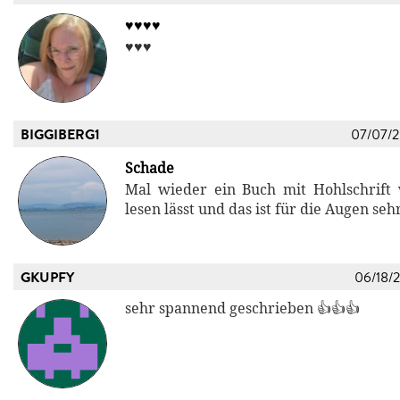
♥️♥️♥️♥️
♥️♥️♥️
BIGGIBERG1
07/07/
Schade
Mal wieder ein Buch mit Hohlschrift
lesen lässt und das ist für die Augen se
GKUPFY
06/18/
sehr spannend geschrieben 👍👍👍