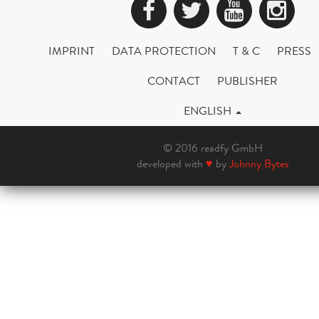
Facebook
Twitter
YouTub
Ins
IMPRINT
DATA PROTECTION
T & C
PRESS
CONTACT
PUBLISHER
ENGLISH
© 2016 readfy GmbH
developed with
♥
by
Johnny Bytes