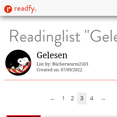
readfy.
Readinglist "Gel
Gelesen
List by: Bücherwurm2503
Created on: 07/09/2022
←
1
2
3
4
→