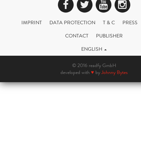
Facebook
Twitter
YouTub
Ins
IMPRINT
DATA PROTECTION
T & C
PRESS
CONTACT
PUBLISHER
ENGLISH
© 2016 readfy GmbH
developed with
♥
by
Johnny Bytes