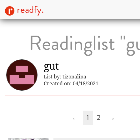
readfy.
Readinglist "g
gut
List by: tizonalina
Created on: 04/18/2021
←
1
2
→