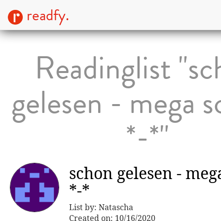
readfy.
Readinglist "s
gelesen - mega s
*-*"
schon gelesen - meg
*-*
List by: Natascha
Created on: 10/16/2020