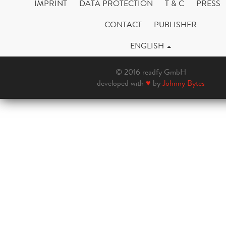
IMPRINT
DATA PROTECTION
T & C
PRESS
CONTACT
PUBLISHER
ENGLISH
© 2016 readfy GmbH
developed with
♥
by
Johnny Bytes