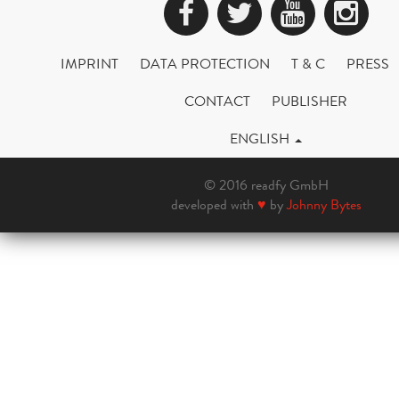
Facebook
Twitter
YouTub
Ins
IMPRINT
DATA PROTECTION
T & C
PRESS
CONTACT
PUBLISHER
ENGLISH
© 2016 readfy GmbH
developed with
♥
by
Johnny Bytes