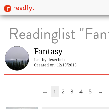
readfy.
Readinglist "Fan
Fantasy
List by: leserlich
Created on: 12/19/2015
←
1
2
3
4
5
→