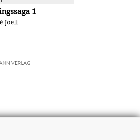
Y
ingssaga 1
 Joell
ANN VERLAG