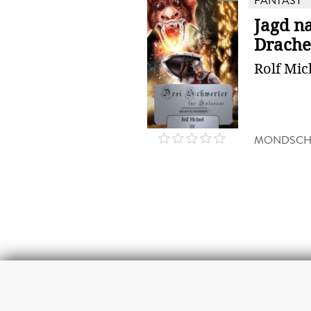
FANTASY
Jagd n
Drach
Rolf Mic
MONDSCHE