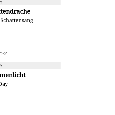
Y
ttendrache
 Schattensang
OKS
Y
menlicht
Day