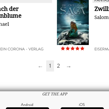
FANTAS
ach der
Zwill
enblume
Salomé
hael
IN CORONA - VERLAG
EISERM
←
1
2
→
GET THE APP
Android
iOS