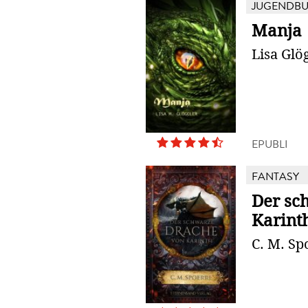
JUGENDB
Manja
Lisa Glö
EPUBLI
FANTASY
Der sc
Karint
C. M. Sp