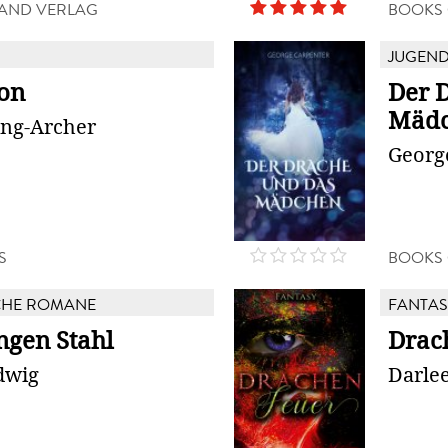
AND VERLAG
BOOKS
JUGEN
on
Der 
Mäd
ing-Archer
Georg
S
BOOKS
CHE ROMANE
FANTAS
ngen Stahl
Drac
dwig
Darle