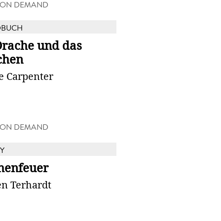
 ON DEMAND
DBUCH
Drache und das
chen
e Carpenter
 ON DEMAND
Y
henfeuer
en Terhardt