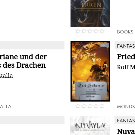
X
BOOKS
FANTAS
riane und der
Frie
 des Drachen
Rolf M
kalla
KALLA
MONDS
FANTAS
Nuva