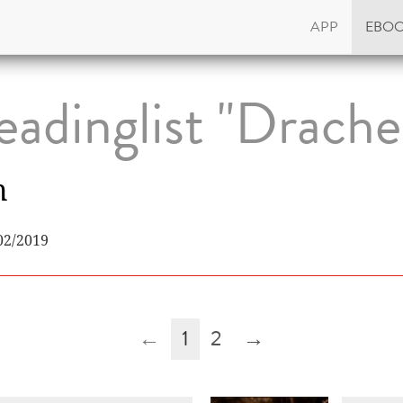
APP
EBO
eadinglist "Drache
n
02/2019
←
1
2
→