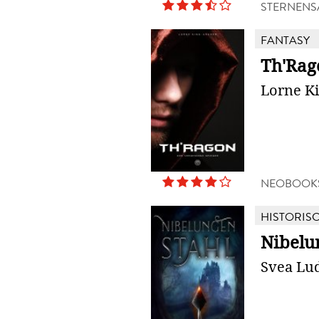
STERNENS
FANTASY
Th'Rag
Lorne K
NEOBOOK
HISTORIS
Nibelu
Svea Lu