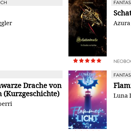
UCH
FANTAS
Scha
ggler
Azura
NEOBO
FANTAS
hwarze Drache von
Flam
h (Kurzgeschichte)
Luna 
oerri