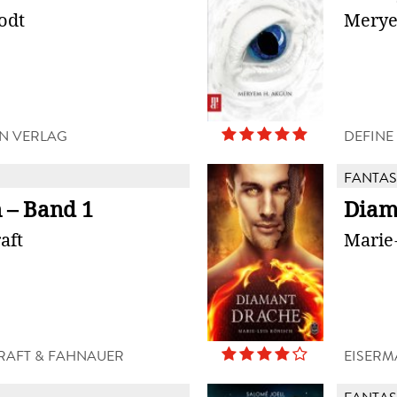
odt
Merye
N VERLAG
DEFINE
FANTAS
 – Band 1
Diam
aft
Marie
RAFT & FAHNAUER
EISERM