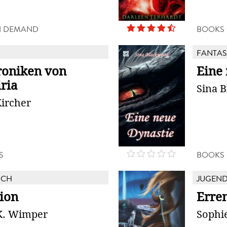
N DEMAND
BOOKS
FANTAS
roniken von
Eine
ria
Sina 
ircher
S
BOOKS
UCH
JUGEN
ion
Erre
K. Wimper
Sophi