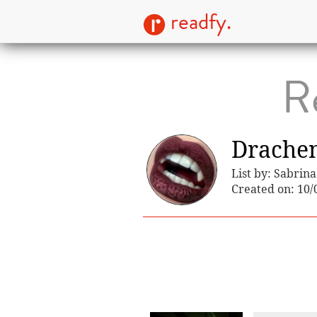
readfy.
R
Drache
List by: Sabrina
Created on: 10/