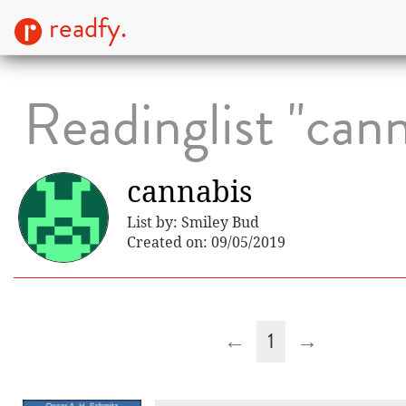
readfy.
Readinglist "cann
cannabis
List by: Smiley Bud
Created on: 09/05/2019
←
1
→