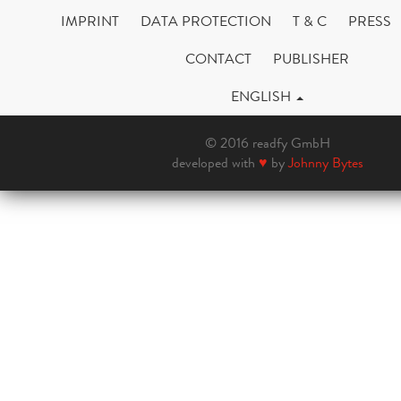
IMPRINT
DATA PROTECTION
T & C
PRESS
CONTACT
PUBLISHER
ENGLISH
© 2016 readfy GmbH
developed with
♥
by
Johnny Bytes