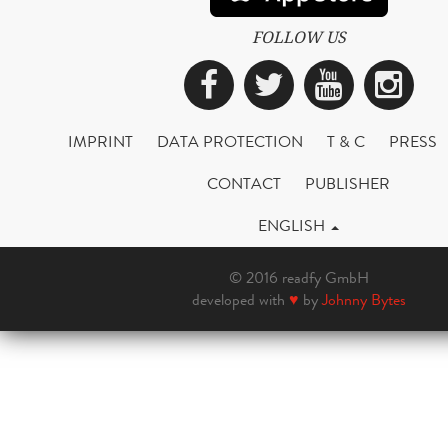
FOLLOW US
Facebook
Twitter
YouTub
Ins
IMPRINT
DATA PROTECTION
T & C
PRESS
CONTACT
PUBLISHER
ENGLISH
© 2016 readfy GmbH
developed with
♥
by
Johnny Bytes