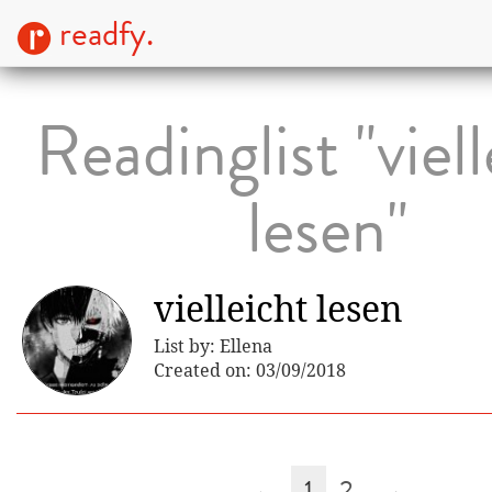
readfy.
Readinglist "viel
lesen"
vielleicht lesen
List by: Ellena
Created on: 03/09/2018
←
1
2
→