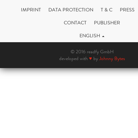
IMPRINT
DATA PROTECTION
T & C
PRESS
CONTACT
PUBLISHER
ENGLISH
© 2016 readfy GmbH
developed with
♥
by
Johnny Bytes