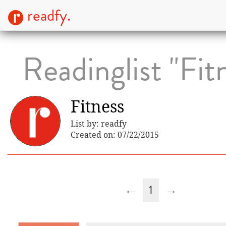
readfy.
Readinglist "Fit
Fitness
List by: readfy
Created on: 07/22/2015
←
1
→