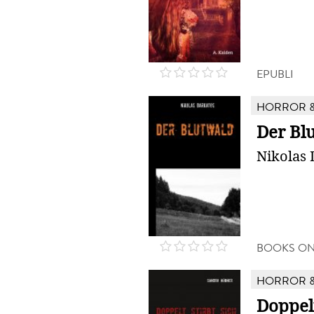
EPUBLI
HORROR &
Der Bl
Nikolas 
BOOKS O
HORROR &
Doppelt