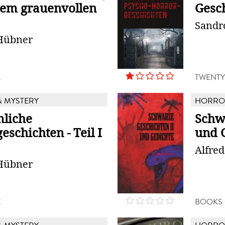
nem grauenvollen
Gesc
Sandr
Hübner
X
TWENTY
 MYSTERY
HORROR
liche
Schw
eschichten - Teil I
und 
Alfred
Hübner
X
BOOKS