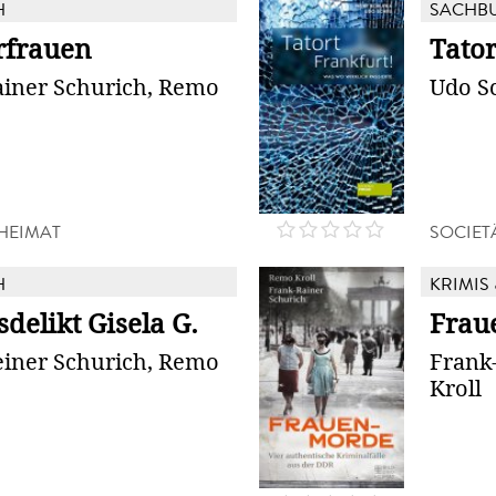
H
SACHB
frauen
Tator
ainer Schurich, Remo
Udo S
 HEIMAT
SOCIET
H
KRIMIS 
delikt Gisela G.
Frau
einer Schurich, Remo
Frank
Kroll