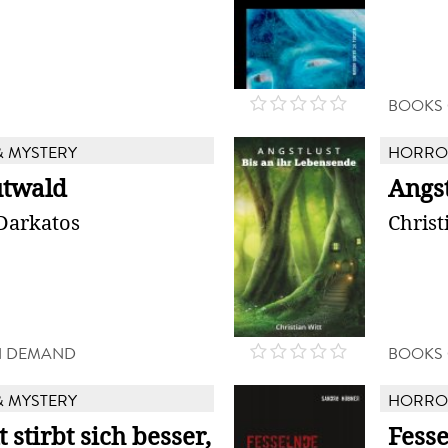
BOOKS
 MYSTERY
HORROR
utwald
Angst
Darkatos
Christ
N DEMAND
BOOKS
 MYSTERY
HORROR
 stirbt sich besser,
Fess