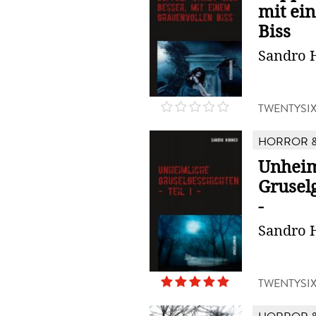
mit ei
Biss
Sandro 
TWENTYSI
HORROR &
Unheim
Gruselg
-
Sandro 
TWENTYSI