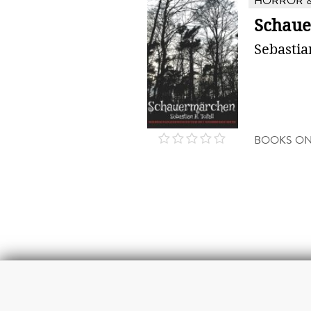
HORROR &
Schau
Sebastia
BOOKS O