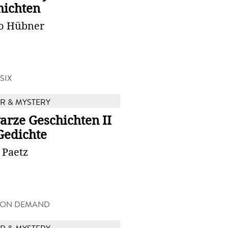
hichten
o Hübner
SIX
 & MYSTERY
arze Geschichten II
Gedichte
 Paetz
 ON DEMAND