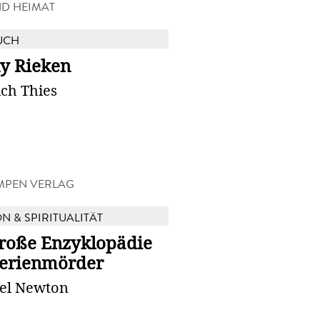
ND HEIMAT
UCH
y Rieken
ch Thies
MPEN VERLAG
N & SPIRITUALITÄT
große Enzyklopädie
Serienmörder
el Newton