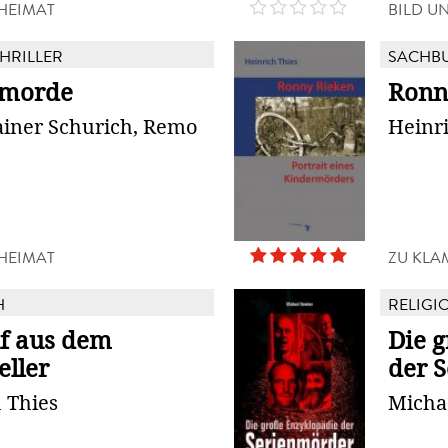
 HEIMAT
BILD U
THRILLER
SACHB
rmorde
Ronn
ainer Schurich, Remo
Heinri
 HEIMAT
ZU KLA
H
RELIGIO
uf aus dem
Die 
eller
der 
 Thies
Micha