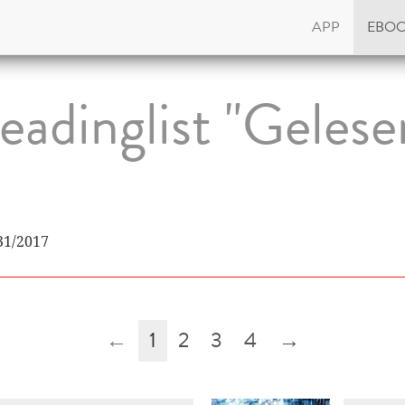
APP
EBO
eadinglist "Gelese
31/2017
←
1
2
3
4
→