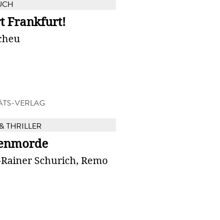
UCH
t Frankfurt!
cheu
ÄTS-VERLAG
& THRILLER
enmorde
-Rainer Schurich, Remo