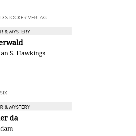
D STOCKER VERLAG
 & MYSTERY
erwald
han S. Hawkings
SIX
 & MYSTERY
er da
Adam