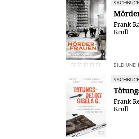
SACHBUC
Mörder
Frank-R
Kroll
BILD UND
SACHBUC
Tötungs
Frank-R
Kroll