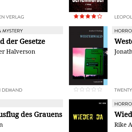
EN VERLAG
LEOPOL
 MYSTERY
HORROR
d der Gesetze
West
er Halverson
Jonat
N DEMAND
TWENTY
HORROR
usflug des Grauens
Wied
n
Rike 