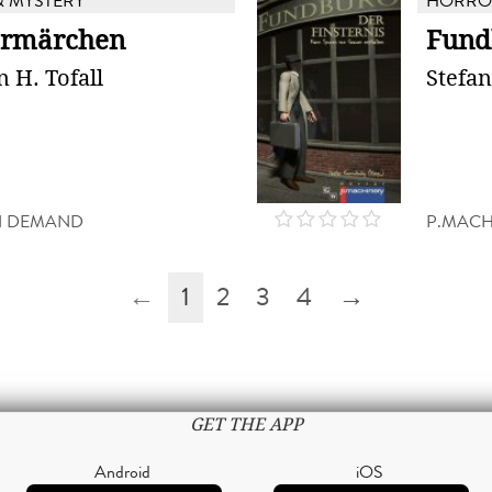
 MYSTERY
HORROR
ermärchen
Fund
n H. Tofall
Stefa
N DEMAND
P.MACH
←
1
2
3
4
→
GET THE APP
Android
iOS