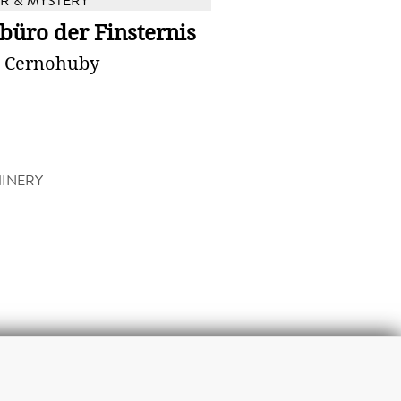
 & MYSTERY
büro der Finsternis
n Cernohuby
INERY