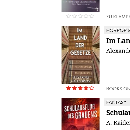
ZU KLAMP
HORROR &
Im Lan
Alexand
BOOKS O
FANTASY
Schula
A. Kaide