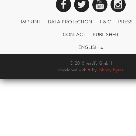
Facebook
Twitter
YouTub
Ins
IMPRINT
DATA PROTECTION
T & C
PRESS
CONTACT
PUBLISHER
ENGLISH
© 2016 readfy GmbH
developed with
♥
by
Johnny Bytes