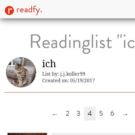
readfy.
Readinglist "i
ich
List by: j.j.koller99
Created on: 05/19/2017
←
2
3
4
5
6
→