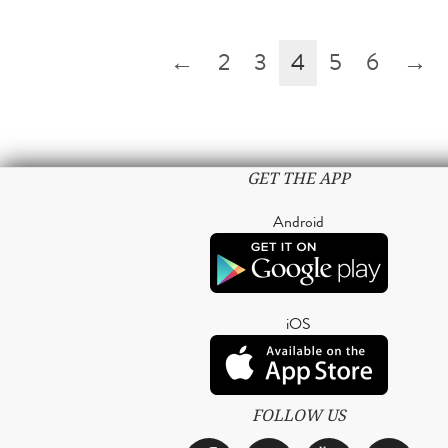
←
2
3
4
5
6
→
GET THE APP
Android
iOS
FOLLOW US