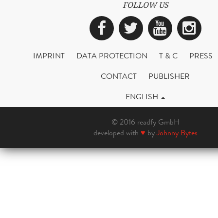
FOLLOW US
Facebook
Twitter
YouTub
Ins
IMPRINT
DATA PROTECTION
T & C
PRESS
CONTACT
PUBLISHER
ENGLISH
© 2016 readfy GmbH
developed with
♥
by
Johnny Bytes