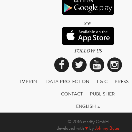
iOS
FOLLOW US
Facebook
Twitter
YouTub
Ins
IMPRINT
DATA PROTECTION
T & C
PRESS
CONTACT
PUBLISHER
ENGLISH
© 2016 readfy GmbH
developed with
♥
by
Johnny Bytes