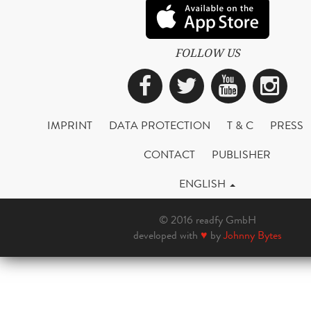
FOLLOW US
Facebook
Twitter
YouTub
Ins
IMPRINT
DATA PROTECTION
T & C
PRESS
CONTACT
PUBLISHER
ENGLISH
© 2016 readfy GmbH
developed with
♥
by
Johnny Bytes