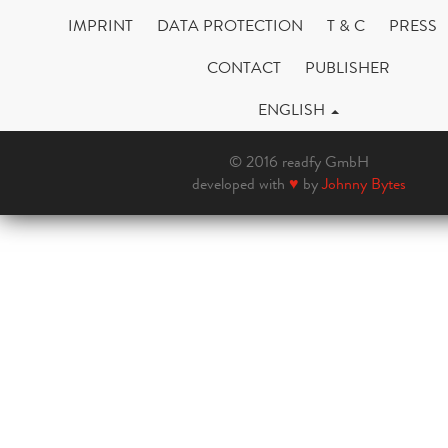
IMPRINT
DATA PROTECTION
T & C
PRESS
CONTACT
PUBLISHER
ENGLISH
© 2016 readfy GmbH
developed with
♥
by
Johnny Bytes