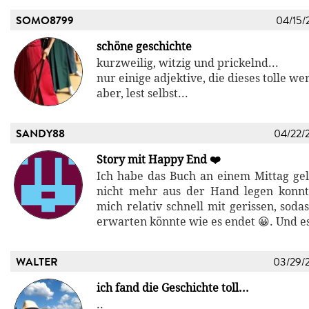
SOMO8799
04/15/
schöne geschichte
kurzweilig, witzig und prickelnd...
nur einige adjektive, die dieses tolle we
aber, lest selbst...
SANDY88
04/22/
Story mit Happy End ❤️
Ich habe das Buch an einem Mittag gele
nicht mehr aus der Hand legen konnt
mich relativ schnell mit gerissen, soda
erwarten könnte wie es endet 😀. Und es
WALTER
03/29/
ich fand die Geschichte toll...
..