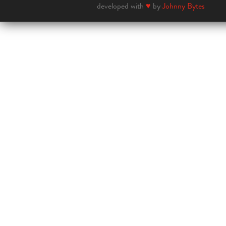
developed with
♥
by
Johnny Bytes