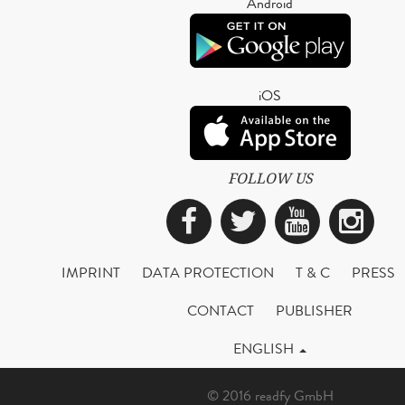
Android
iOS
FOLLOW US
Facebook
Twitter
YouTub
Ins
IMPRINT
DATA PROTECTION
T & C
PRESS
CONTACT
PUBLISHER
ENGLISH
© 2016 readfy GmbH