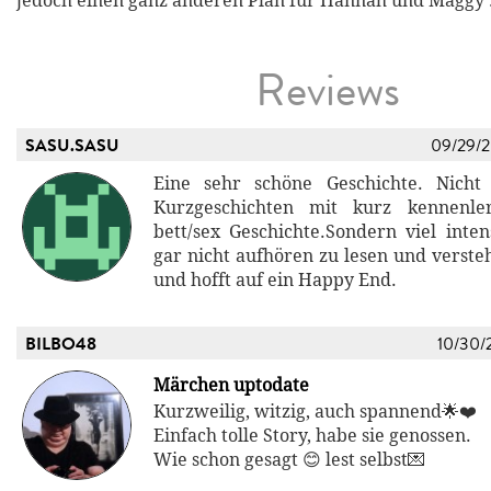
jedoch einen ganz anderen Plan für Hannah und Maggy .
Reviews
SASU.SASU
09/29/
Eine sehr schöne Geschichte. Nicht 
Kurzgeschichten mit kurz kennenl
bett/sex Geschichte.Sondern viel inte
gar nicht aufhören zu lesen und verste
und hofft auf ein Happy End.
BILBO48
10/30/
Märchen uptodate
Kurzweilig, witzig, auch spannend🌟❤️
Einfach tolle Story, habe sie genossen.
Wie schon gesagt 😊 lest selbst💌