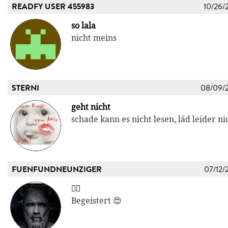
READFY USER 455983
10/26/
so lala
nicht meins
STERNI
08/09/
geht nicht
schade kann es nicht lesen, läd leider nic
FUENFUNDNEUNZIGER
07/12/
👍🏻
Begeistert 😍