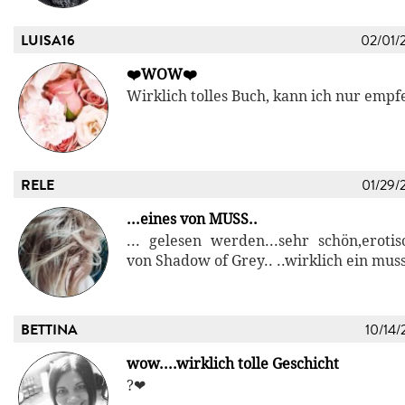
LUISA16
02/01/
❤️WOW❤️
Wirklich tolles Buch, kann ich nur empf
RELE
01/29/
...eines von MUSS..
... gelesen werden...sehr schön,erotis
von Shadow of Grey.. ..wirklich ein muss
BETTINA
10/14/
wow....wirklich tolle Geschicht
?❤