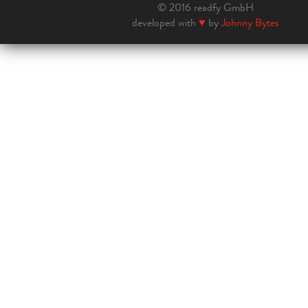
© 2016 readfy GmbH
developed with
♥
by
Johnny Bytes