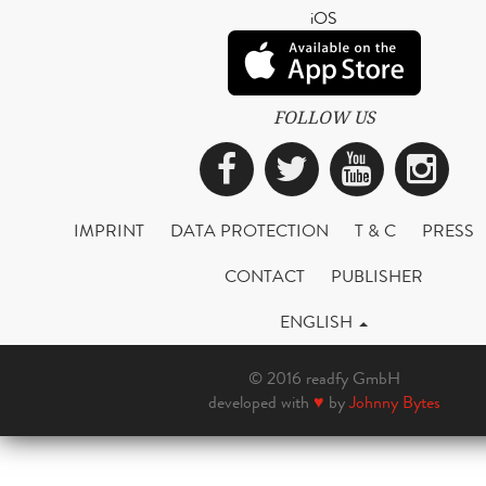
iOS
FOLLOW US
Facebook
Twitter
YouTub
Ins
IMPRINT
DATA PROTECTION
T & C
PRESS
CONTACT
PUBLISHER
ENGLISH
© 2016 readfy GmbH
developed with
♥
by
Johnny Bytes