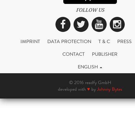
FOLLOW US
Facebook
Twitter
YouTub
Ins
IMPRINT
DATA PROTECTION
T & C
PRESS
CONTACT
PUBLISHER
ENGLISH
© 2016 readfy GmbH
developed with
♥
by
Johnny Bytes