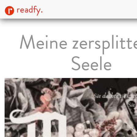
readfy.
Meine zersplitt
Seele