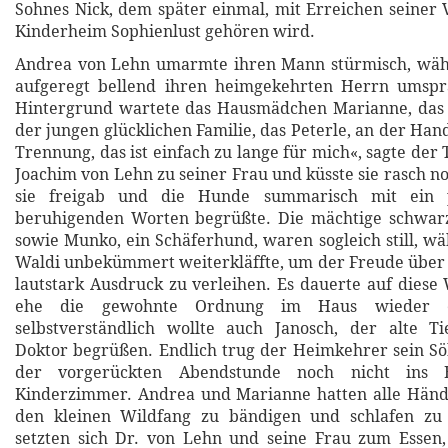
Sohnes Nick, dem später einmal, mit Erreichen seiner V
Kinderheim Sophienlust gehören wird.
Andrea von Lehn umarmte ihren Mann stürmisch, wä
aufgeregt bellend ihren heimgekehrten Herrn umsp
Hintergrund wartete das Hausmädchen Marianne, das
der jungen glücklichen Familie, das Peterle, an der Hand
Trennung, das ist einfach zu lange für mich«, sagte der 
Joachim von Lehn zu seiner Frau und küsste sie rasch n
sie freigab und die Hunde summarisch mit ein p
beruhigenden Worten begrüßte. Die mächtige schwar
sowie Munko, ein Schäferhund, waren sogleich still, w
Waldi unbekümmert weiterkläffte, um der Freude über
lautstark Ausdruck zu verleihen. Es dauerte auf diese 
ehe die gewohnte Ordnung im Haus wieder ei
selbstverständlich wollte auch Janosch, der alte Ti
Doktor begrüßen. Endlich trug der Heimkehrer sein Sö
der vorgerückten Abendstunde noch nicht ins B
Kinderzimmer. Andrea und Marianne hatten alle Hände
den kleinen Wildfang zu bändigen und schlafen zu 
setzten sich Dr. von Lehn und seine Frau zum Essen