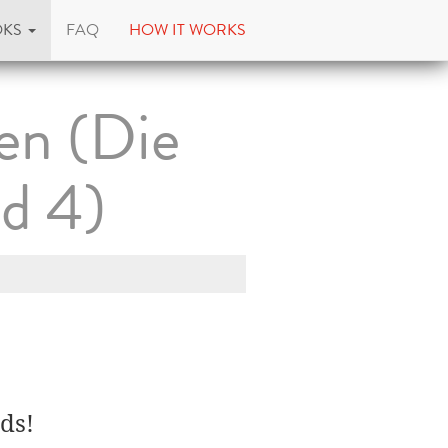
OKS
FAQ
HOW IT WORKS
en (Die
d 4)
ds!