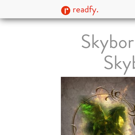
readfy.
Skybor
Sky