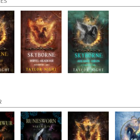
IES
R