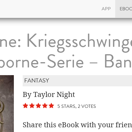
APP
EBO
ne: Kriegsschwing
borne-Serie – Ban
FANTASY
By Taylor Night
5 STARS, 2 VOTES
Share this eBook with your frien