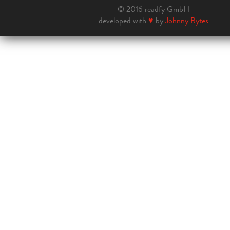
© 2016 readfy GmbH
developed with
♥
by
Johnny Bytes