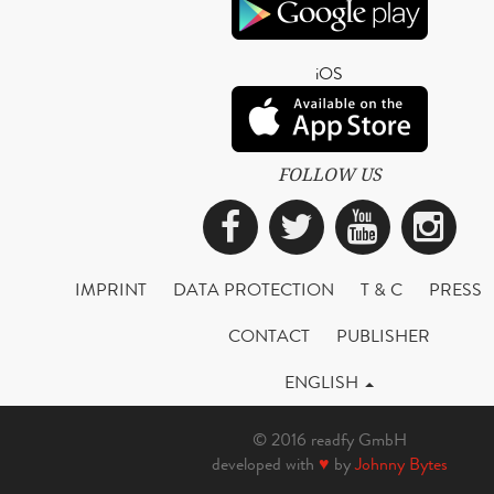
iOS
FOLLOW US
Facebook
Twitter
YouTub
Ins
IMPRINT
DATA PROTECTION
T & C
PRESS
CONTACT
PUBLISHER
ENGLISH
© 2016 readfy GmbH
developed with
♥
by
Johnny Bytes