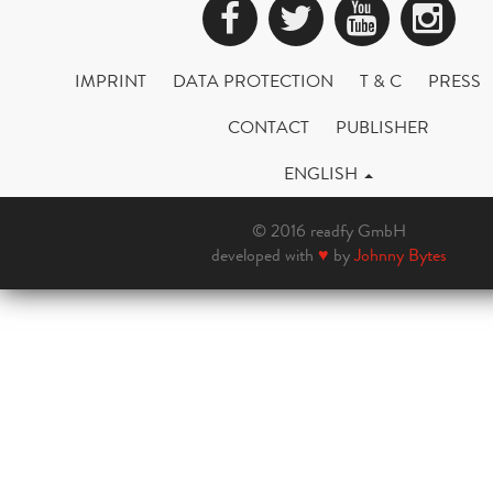
Facebook
Twitter
YouTub
Ins
IMPRINT
DATA PROTECTION
T & C
PRESS
CONTACT
PUBLISHER
ENGLISH
© 2016 readfy GmbH
developed with
♥
by
Johnny Bytes