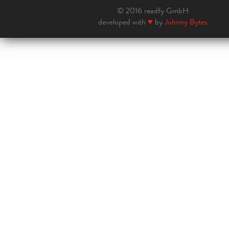
© 2016 readfy GmbH
developed with
♥
by
Johnny Bytes