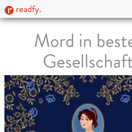
readfy.
Mord in best
Gesellschaf