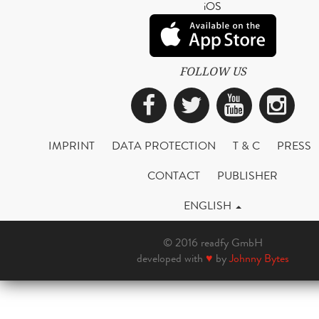
iOS
FOLLOW US
Facebook
Twitter
YouTub
Ins
IMPRINT
DATA PROTECTION
T & C
PRESS
CONTACT
PUBLISHER
ENGLISH
© 2016 readfy GmbH
developed with
♥
by
Johnny Bytes