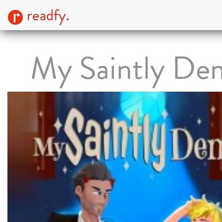
readfy.
My Saintly De