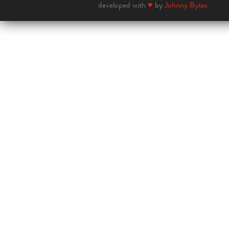
developed with
♥
by
Johnny Bytes