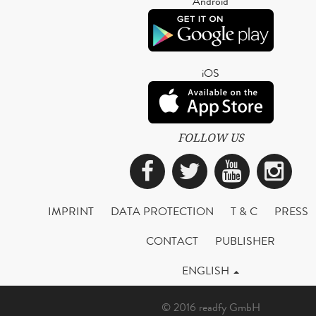
Android
iOS
FOLLOW US
Facebook
Twitter
YouTub
Ins
IMPRINT
DATA PROTECTION
T & C
PRESS
CONTACT
PUBLISHER
ENGLISH
© 2016 readfy GmbH