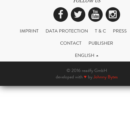
FOLLOW US
Facebook
Twitter
YouTub
Ins
IMPRINT
DATA PROTECTION
T & C
PRESS
CONTACT
PUBLISHER
ENGLISH
© 2016 readfy GmbH
developed with
♥
by
Johnny Bytes